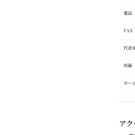
電話
FAX
代表
所属
ホー
アク