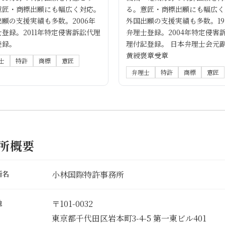
意匠・商標出願にも幅広く対応。
る。意匠・商標出願にも幅広く
願の支援実績も多数。2006年
外国出願の支援実績も多数。19
登録。2011年特定侵害訴訟代理
弁理士登録。2004年特定侵害
登録。
理付記登録。 日本弁理士会元
黄綬褒章受章
士
特許
商標
意匠
弁理士
特許
商標
意匠
所概要
所名
小林国際特許事務所
地
〒101-0032
東京都千代田区岩本町3-4-5 第一東ビル401