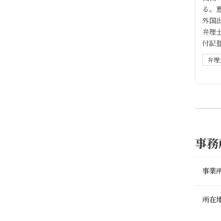
る。
外国出
弁理士
付記
弁理
事務
事業
所在