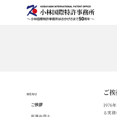
ご挨
MENU
197
ご挨拶
る実務
所属弁理士