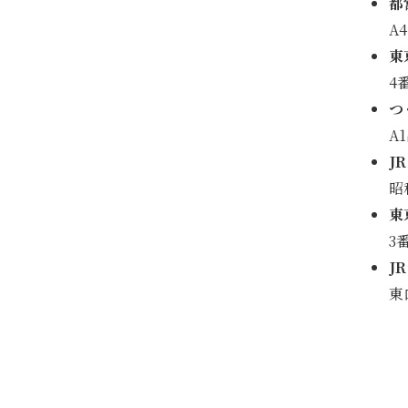
都
A
東
4
つ
A
J
昭
東
3
J
東