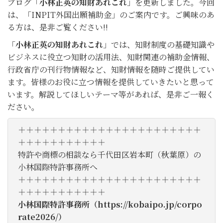
ブログ「
小林正英の知財あれこれ
」を更新しました。今回
は、「INPIT外国出願補助金」のご案内です。ご興味のあ
る方は、是非ご覧ください!!
「
小林正英の知財あれこれ
」では、知財制度の基礎知識や
ビジネスに役立つ知財の活用法、知財関連の補助金情報、
行政省庁の刊行物情報など、知財情報を随時ご提供してい
ます。皆様のお役に立つ情報を提供していきたいと思って
います。解説してほしいテーマ等があれば、是非ご一報く
ださい。
＋＋＋＋＋＋＋＋＋＋＋＋＋＋＋＋＋＋＋＋＋＋＋
＋＋＋＋＋＋＋＋＋＋＋
特許や商標の相談なら千代田区岩本町（秋葉原）の
小林国際特許事務所へ
＋＋＋＋＋＋＋＋＋＋＋＋＋＋＋＋＋＋＋＋＋＋＋
＋＋＋＋＋＋＋＋＋＋＋
小林国際特許事務所（
https://kobaipo.jp/corpo
rate2026/
）